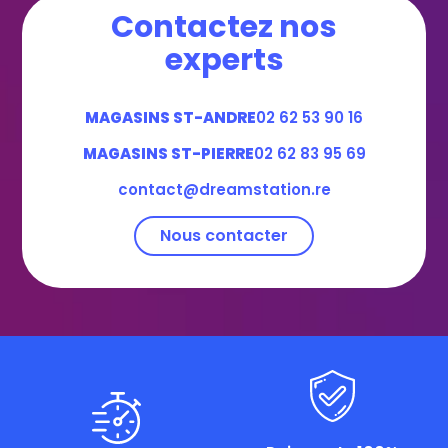
Contactez nos
experts
MAGASINS ST-ANDRE
02 62 53 90 16
MAGASINS ST-PIERRE
02 62 83 95 69
contact@dreamstation.re
Nous contacter