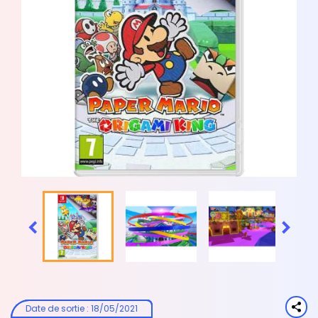


Date de sortie
:
18/05/2021