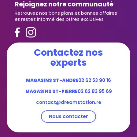
Rejoignez notre communauté
Retrouvez nos bons plans et bonnes affaires
et restez informé des offres exclusives.
Contactez nos
experts
MAGASINS ST-ANDRE
02 62 53 90 16
MAGASINS ST-PIERRE
02 62 83 95 69
contact@dreamstation.re
Nous contacter