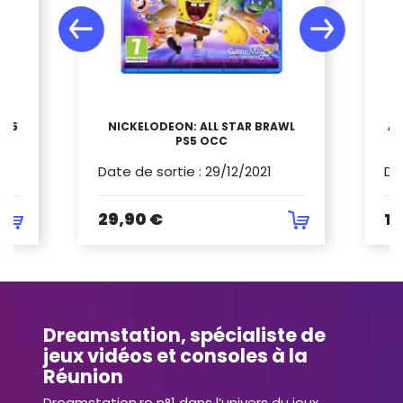
PS5
NICKELODEON: ALL STAR BRAWL
AS
PS5 OCC
Date de sortie
:
29/12/2021
Da
29,90 €
15
Dreamstation, spécialiste de
jeux vidéos et consoles à la
Réunion
Dreamstation.re n°1 dans l’univers du jeux