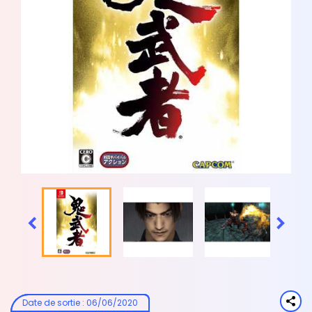


Date de sortie
:
06/06/2020