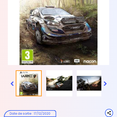


Date de sortie
:
17/12/2020