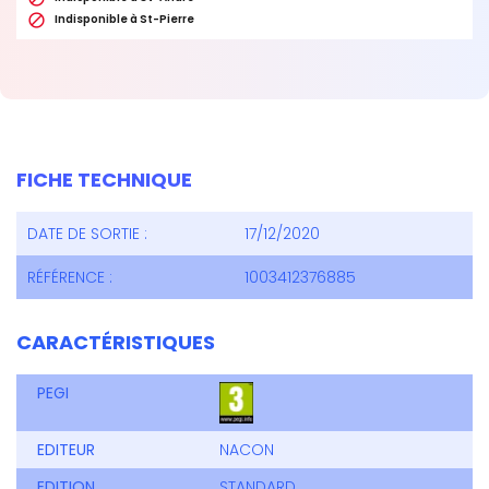

Indisponible à St-Pierre
FICHE TECHNIQUE
DATE DE SORTIE :
17/12/2020
RÉFÉRENCE :
1003412376885
CARACTÉRISTIQUES
PEGI
EDITEUR
NACON
EDITION
STANDARD