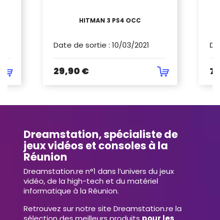
N
HITMAN 3 PS4 OCC
M
Date de sortie
:
10/03/2021
Da
29,90 €
7,
Dreamstation, spécialiste de
jeux vidéos et consoles à la
Réunion
Dreamstation.re n°1 dans l’univers du jeux
vidéo, de la high-tech et du matériel
informatique à la Réunion.
Retrouvez sur notre site Dreamstation.re la
sélection des meilleurs produits
pour les