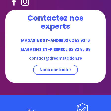
Contactez nos
experts
MAGASINS ST-ANDRE
02 62 53 90 16
MAGASINS ST-PIERRE
02 62 83 95 69
contact@dreamstation.re
Nous contacter