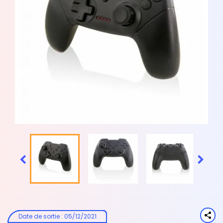


Date de sortie
:
05/12/2021