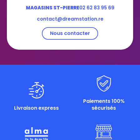
MAGASINS ST-PIERRE
02 62 83 95 69
contact@dreamstation.re
Nous contacter
Paiements 100%
Livraison express
sécurisés