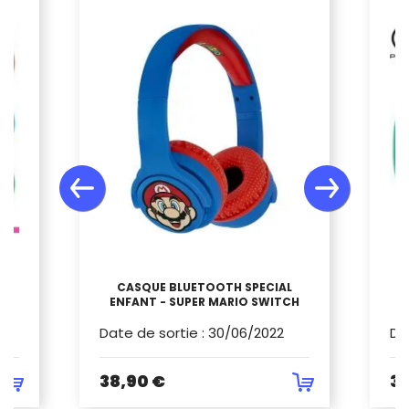
 -
CASQUE BLUETOOTH SPECIAL
ENFANT - SUPER MARIO SWITCH
Date de sortie
:
30/06/2022
Da
38,90 €
34