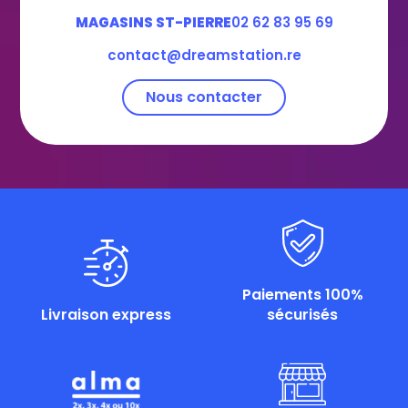
MAGASINS ST-PIERRE
02 62 83 95 69
contact@dreamstation.re
Nous contacter
Paiements 100%
Livraison express
sécurisés