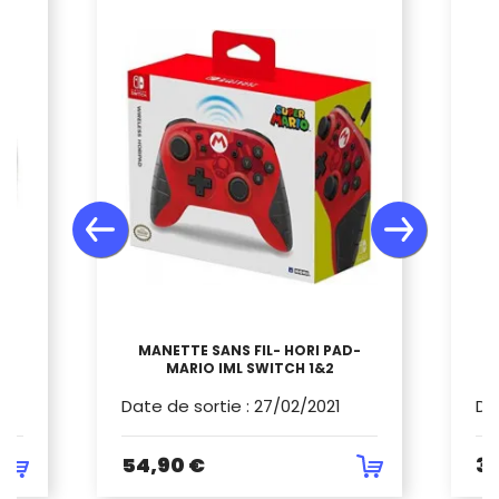
IM
MANETTE SANS FIL- HORI PAD-
 -
P
MARIO IML SWITCH 1&2
Date de sortie
:
27/02/2021
Da
54,90 €
39