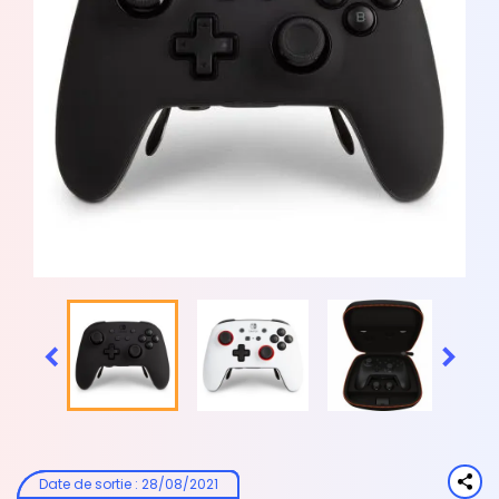


Date de sortie
:
28/08/2021