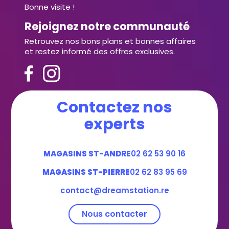
Bonne visite !
Rejoignez notre communauté
Retrouvez nos bons plans et bonnes affaires
et restez informé des offres exclusives.
Contactez nos
experts
MAGASINS ST-ANDRE
02 62 53 90 16
MAGASINS ST-PIERRE
02 62 83 95 69
contact@dreamstation.re
Nous contacter