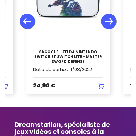
SACOCHE - ZELDA NINTENDO
D
SWITCH ET SWITCH LITE - MASTER
SWORD DEFENSE
Date de sortie
:
11/08/2022
Da
24,90 €
19
Dreamstation, spécialiste de
jeux vidéos et consoles à la