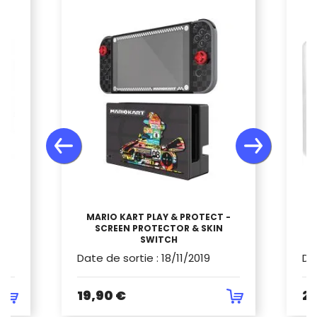
MARIO KART PLAY & PROTECT -
SCREEN PROTECTOR & SKIN
Z
SWITCH
Date de sortie
:
18/11/2019
Da
19,90 €
21