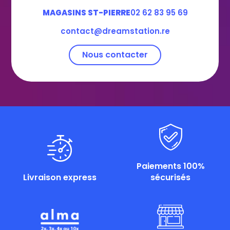
MAGASINS ST-PIERRE
02 62 83 95 69
contact@dreamstation.re
Nous contacter
Paiements 100%
Livraison express
sécurisés