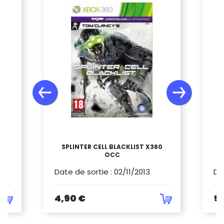
SPLINTER CELL BLACKLIST X360
OCC
Date de sortie
:
02/11/2013
Da
4,90 €
5,