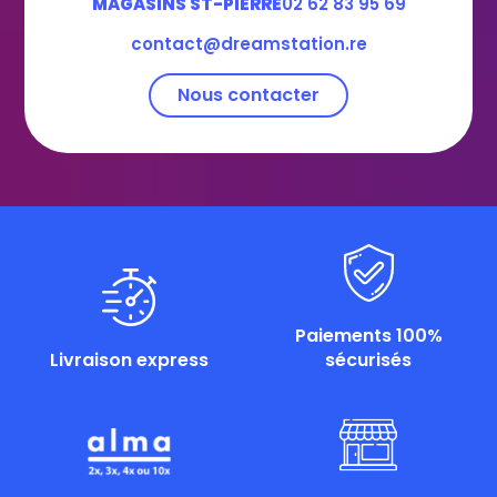
MAGASINS ST-PIERRE
02 62 83 95 69
contact@dreamstation.re
Nous contacter
Paiements 100%
Livraison express
sécurisés