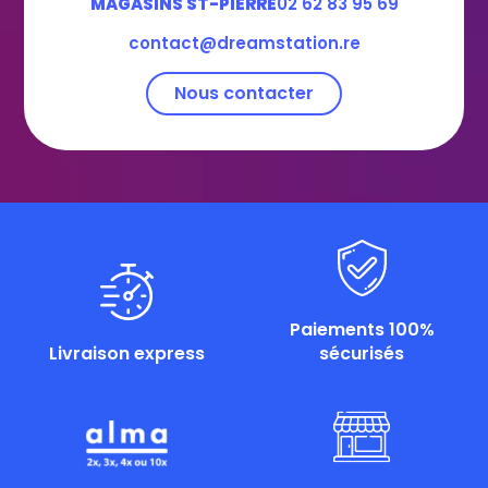
MAGASINS ST-PIERRE
02 62 83 95 69
contact@dreamstation.re
Nous contacter
Paiements 100%
Livraison express
sécurisés