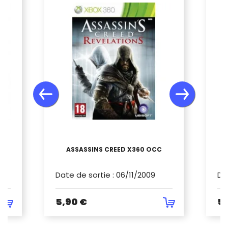
60
ASSASSINS CREED X360 OCC
Date de sortie
:
06/11/2009
Da
5,90 €
5,