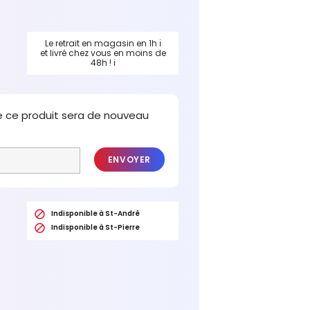
Le retrait en magasin en 1h
ℹ
et livré chez vous en moins de
48h !
ℹ
e ce produit sera de nouveau
ENVOYER

Indisponible à St-André

Indisponible à St-Pierre