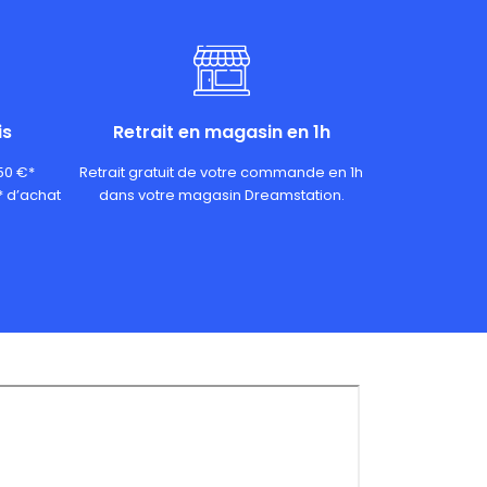
is
Retrait en magasin en 1h
 50 €*
Retrait gratuit de votre commande en 1h
* d’achat
dans votre magasin Dreamstation.