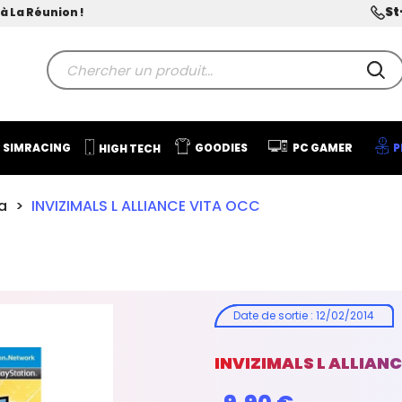
St
à La Réunion !
SIMRACING
GOODIES
PC GAMER
P
HIGH TECH
a
INVIZIMALS L ALLIANCE VITA OCC
Date de sortie
:
12/02/2014
INVIZIMALS L ALLIAN