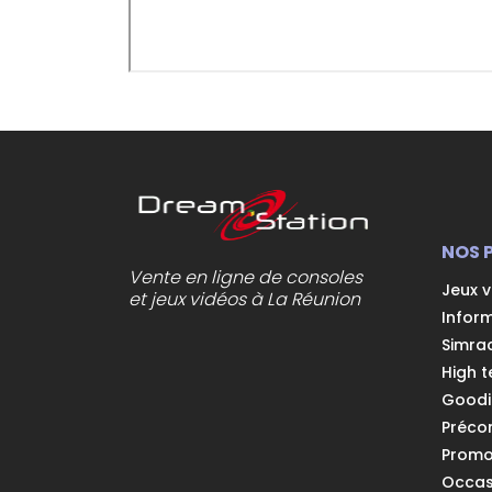
NOS 
Vente en ligne de consoles
Jeux 
et jeux vidéos à La Réunion
Infor
Simra
High t
Goodi
Préc
Prom
Occas