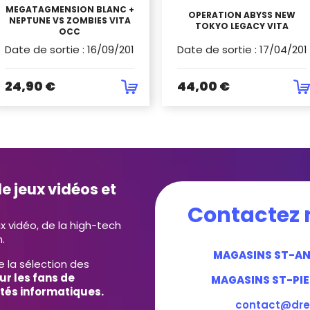
MEGATAGMENSION BLANC +
OPERATION ABYSS NEW
NEPTUNE VS ZOMBIES VITA
TOKYO LEGACY VITA
OCC
Date de sortie
:
16/09/2016
Date de sortie
:
17/04/201
24,90 €
44,00 €
e jeux vidéos et
Contactez 
ux vidéo, de la high-tech
.
MAGASINS ST-A
e la sélection des
ur les fans de
MAGASINS ST-PIE
tés informatiques.
contact@dre