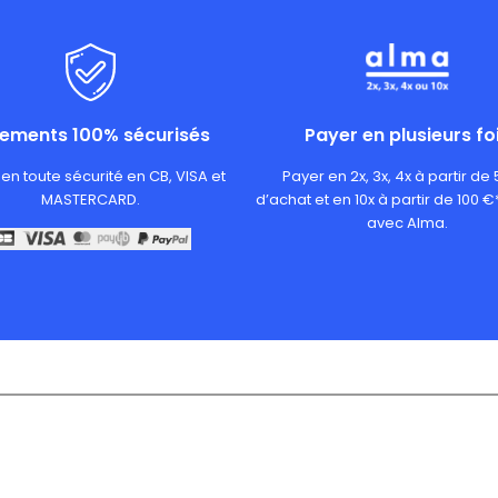
iements 100% sécurisés
Payer en plusieurs fo
en toute sécurité en CB, VISA et
Payer en 2x, 3x, 4x à partir de
MASTERCARD.
d’achat et en 10x à partir de 100 €
avec Alma.