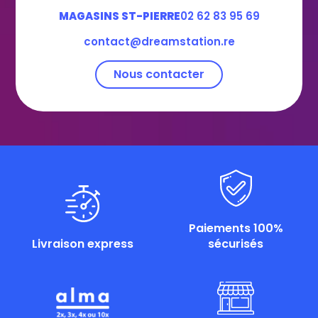
MAGASINS ST-PIERRE
02 62 83 95 69
contact@dreamstation.re
Nous contacter
Paiements 100%
Livraison express
sécurisés