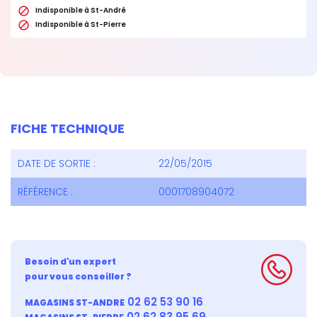

Indisponible à St-André

Indisponible à St-Pierre
FICHE TECHNIQUE
DATE DE SORTIE :
22/05/2015
RÉFÉRENCE :
0001708904072
Besoin d'un expert
pour vous conseiller ?
02 62 53 90 16
MAGASINS ST-ANDRE
02 62 83 95 69