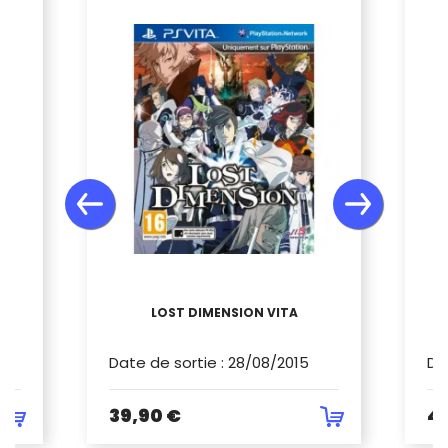
TA
LOST DIMENSION VITA
O
Date de sortie
:
28/08/2015
Da
39,90 €
4