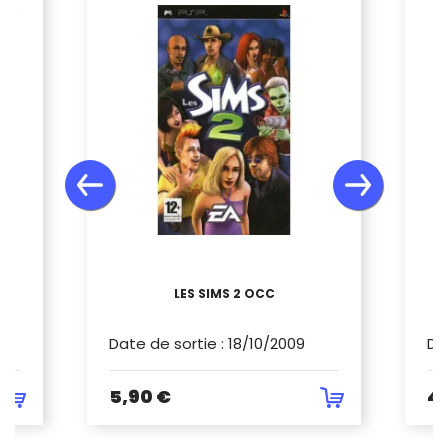
LES SIMS 2 OCC
Date de sortie
:
18/10/2009
Da
5,90 €
4,