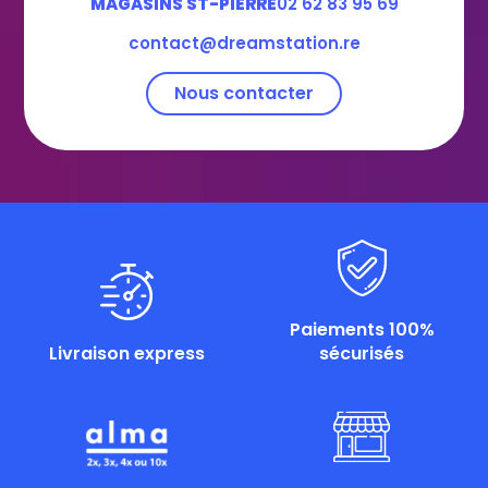
MAGASINS ST-PIERRE
02 62 83 95 69
contact@dreamstation.re
Nous contacter
Paiements 100%
Livraison express
sécurisés