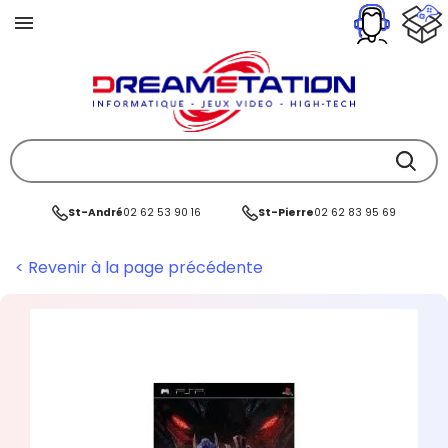
St-André
02 62 53 90 16
St-Pierre
02 62 83 95 69
< Revenir à la page précédente