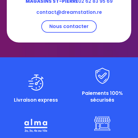
MAGASINS ST-PIERRE
02 62 83 95 69
contact@dreamstation.re
Nous contacter
Paiements 100%
Livraison express
sécurisés