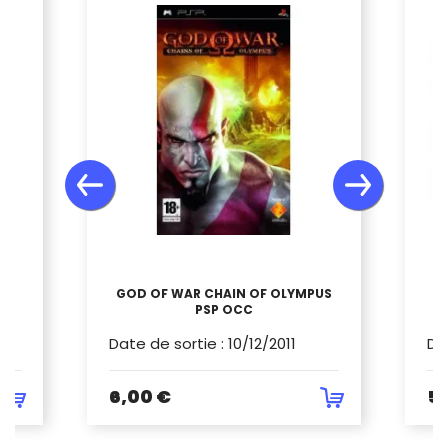
HE
GOD OF WAR CHAIN OF OLYMPUS
A
PSP OCC
Date de sortie
:
10/12/2011
Da
6,00 €
5,