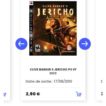
CLIVE BARKER S JERICHO P3 VF
OCC
Date de sortie
:
17/08/2010
Da
2,90 €
3,