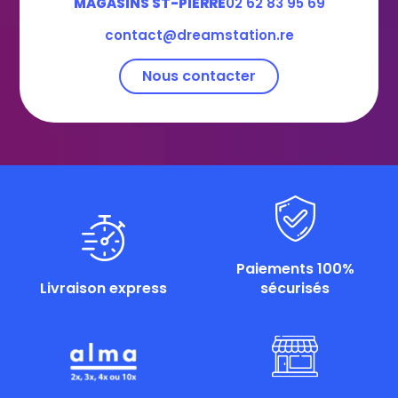
MAGASINS ST-PIERRE
02 62 83 95 69
contact@dreamstation.re
Nous contacter
Paiements 100%
Livraison express
sécurisés