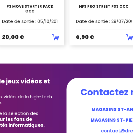
P3 MOVE STARTER PACK
NFS PRO STREET PS3 OCC
OCC
Date de sortie
:
05/10/2019
Date de sortie
:
29/07/20
20,00 €
6,90 €
e jeux vidéos et
Contactez 
ux vidéo, de la high-tech
.
MAGASINS ST-A
e la sélection des
ur les fans de
MAGASINS ST-PIE
tés informatiques.
contact@dre