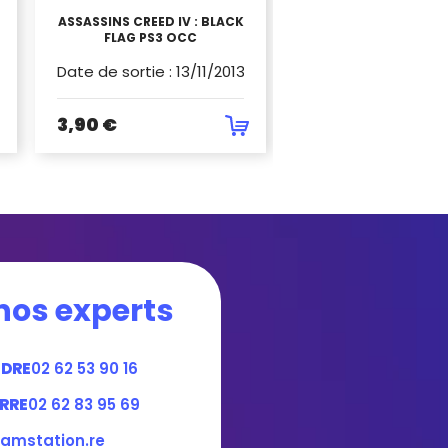
ASSASSINS CREED IV : BLACK
DISNEY UNIVERSE P
FLAG PS3 OCC
09
Date de sortie
:
13/11/2013
Date de sortie
:
3,90 €
7,90 €
nos experts
NDRE
02 62 53 90 16
RRE
02 62 83 95 69
amstation.re