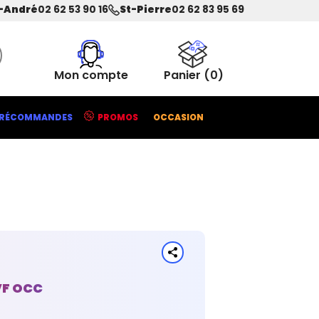
-André
02 62 53 90 16
St-Pierre
02 62 83 95 69
Mon compte
Panier
(0)
RÉCOMMANDES
PROMOS
OCCASION
VF OCC