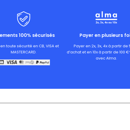
iements 100% sécurisés
Payer en plusieurs fo
en toute sécurité en CB, VISA et
Payer en 2x, 3x, 4x à partir de
MASTERCARD.
d’achat et en 10x à partir de 100 €
avec Alma.