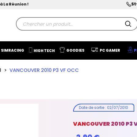
St
à La Réunion !
SIMRACING
GOODIES
PC GAMER
P
HIGH TECH
3
VANCOUVER 2010 P3 VF OCC
Date de sortie
:
02/07/2010
VANCOUVER 2010 P3 