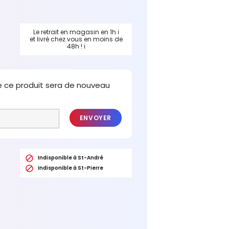
Le retrait en magasin en 1h
ℹ
et livré chez vous en moins de
48h !
ℹ
e ce produit sera de nouveau
ENVOYER

Indisponible à St-André

Indisponible à St-Pierre