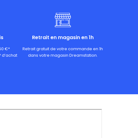
is
Retrait en magasin en 1h
 50 €*
Retrait gratuit de votre commande en 1h
* d’achat
dans votre magasin Dreamstation.