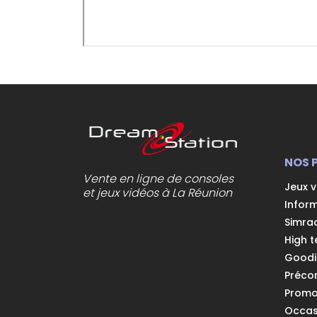
NOS 
Vente en ligne de consoles
Jeux 
et jeux vidéos à La Réunion
Infor
Simra
High t
Goodi
Préc
Prom
Occas