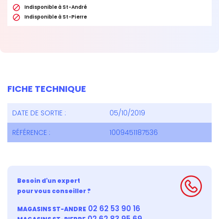

Indisponible à St-André

Indisponible à St-Pierre
FICHE TECHNIQUE
DATE DE SORTIE :
05/10/2019
RÉFÉRENCE :
1009451187536
Besoin d'un expert
pour vous conseiller ?
02 62 53 90 16
MAGASINS ST-ANDRE
02 62 83 95 69