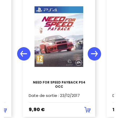
NEED FOR SPEED PAYBACK PS4
OCC
Date de sortie
:
23/12/2017
Da
9,90 €
14