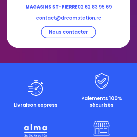
MAGASINS ST-PIERRE
02 62 83 95 69
contact@dreamstation.re
Nous contacter
Paiements 100%
Livraison express
sécurisés