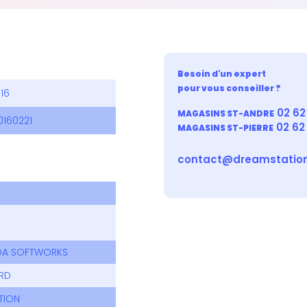
Besoin d'un expert
pour vous conseiller ?
016
02 62 
MAGASINS ST-ANDRE
0160221
02 62
MAGASINS ST-PIERRE
contact@dreamstation
DA SOFTWORKS
RD
ATION