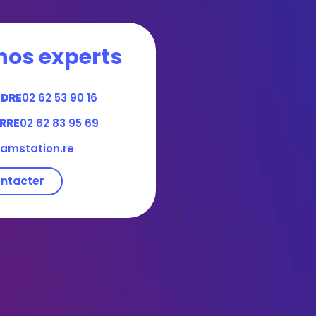
nos experts
NDRE
02 62 53 90 16
RRE
02 62 83 95 69
amstation.re
ntacter