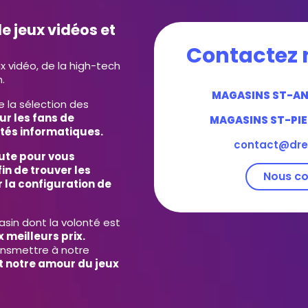
e jeux vidéos et
Contactez 
ux vidéo, de la high-tech
.
MAGASINS ST-A
e la sélection des
ur les fans de
MAGASINS ST-PIE
tés informatiques.
contact@dre
ute pour vous
in de trouver les
Nous co
 la configuration de
in dont la volonté est
 meilleurs prix.
ansmettre à notre
et notre amour du jeux