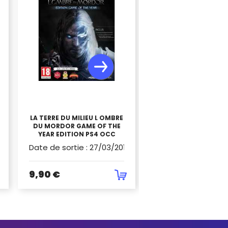
LA TERRE DU MILIEU L OMBRE
MANETTE PS5 DUAL
DU MORDOR GAME OF THE
STARLIGHT BLUE 
YEAR EDITION PS4 OCC
20
Date de sortie
:
27/03/2018
Date de sortie
:
31/
9,90 €
49,90 €