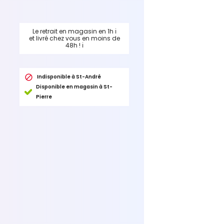
Le retrait en magasin en 1h
ℹ
et livré chez vous en moins de
48h !
ℹ

Indisponible à St-André
Disponible en magasin à St-
Pierre