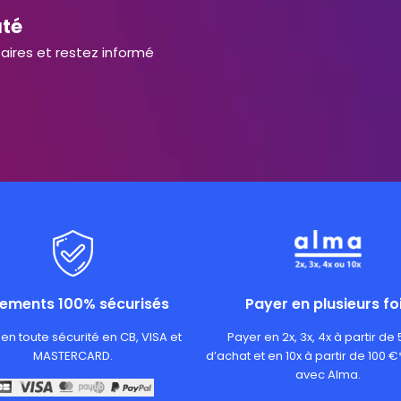
uté
aires et restez informé
iements 100% sécurisés
Payer en plusieurs fo
en toute sécurité en CB, VISA et
Payer en 2x, 3x, 4x à partir de
MASTERCARD.
d’achat et en 10x à partir de 100 €
avec Alma.