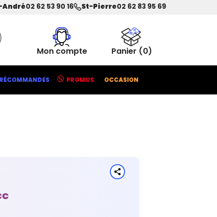
-André
02 62 53 90 16
St-Pierre
02 62 83 95 69
Mon compte
Panier
(0)
RÉCOMMANDES
PROMOS
OCCASION
CC