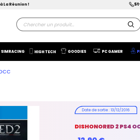
St
à La Réunion !
SIMRACING
GOODIES
PC GAMER
P
HIGH TECH
 OCC
Date de sortie
:
13/12/2016
DISHONORED 2 PS4 O