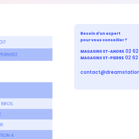
Besoin d'un expert
pour vous conseiller ?
017
02 62 
MAGASINS ST-ANDRE
7595562
02 62
MAGASINS ST-PIERRE
contact@dreamstation
 BROS.
E
RE
TION 4