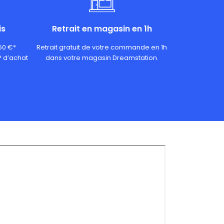
is
Retrait en magasin en 1h
 50 €*
Retrait gratuit de votre commande en 1h
* d’achat
dans votre magasin Dreamstation.