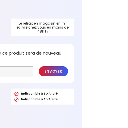
Le retrait en magasin en 1h
ℹ
et livré chez vous en moins de
48h !
ℹ
e ce produit sera de nouveau
ENVOYER

Indisponible à St-André

Indisponible à St-Pierre