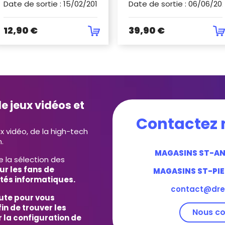
Date de sortie
:
15/02/2017
Date de sortie
:
06/06/20
12,90 €
39,90 €
e jeux vidéos et
Contactez 
ux vidéo, de la high-tech
.
MAGASINS ST-A
e la sélection des
ur les fans de
MAGASINS ST-PIE
tés informatiques.
contact@dre
ute pour vous
in de trouver les
Nous co
 la configuration de