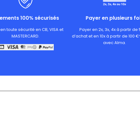
iements 100% sécurisés
Payer en plusieurs fo
en toute sécurité en CB, VISA et
Payer en 2x, 3x, 4x à partir de
MASTERCARD.
d’achat et en 10x à partir de 100 €
avec Alma.