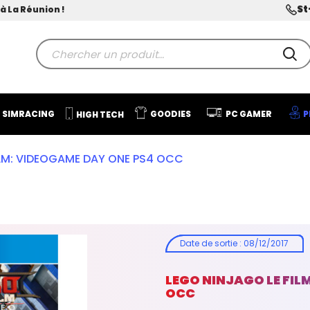
St
à La Réunion !
SIMRACING
GOODIES
PC GAMER
P
HIGH TECH
ILM: VIDEOGAME DAY ONE PS4 OCC
Date de sortie
:
08/12/2017
LEGO NINJAGO LE FIL
OCC