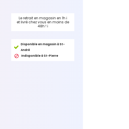
Le retrait en magasin en 1h
ℹ
et livré chez vous en moins de
48h !
ℹ
Disponible en magasin à St-
André

Indisponible à St-Pierre