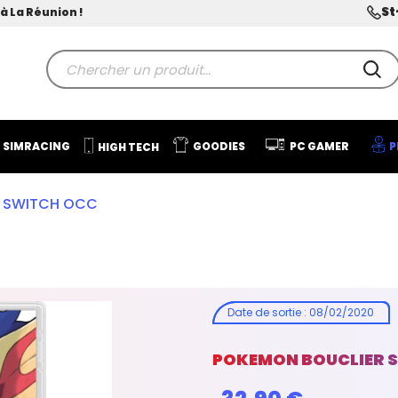
St
à La Réunion !
SIMRACING
GOODIES
PC GAMER
P
HIGH TECH
R SWITCH OCC
Date de sortie
:
08/02/2020
POKEMON BOUCLIER 