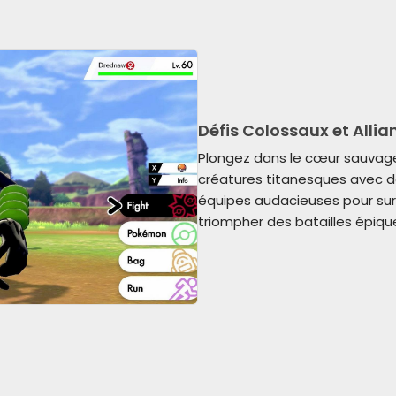
Défis Colossaux et Alli
Plongez dans le cœur sauvage
créatures titanesques avec d
équipes audacieuses pour sur
triompher des batailles épique