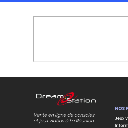
NOS 
Vente en ligne de consoles
Jeux 
et jeux vidéos à La Réunion
Infor