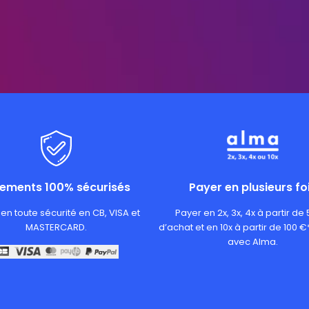
iements 100% sécurisés
Payer en plusieurs fo
en toute sécurité en CB, VISA et
Payer en 2x, 3x, 4x à partir de
MASTERCARD.
d’achat et en 10x à partir de 100 €
avec Alma.