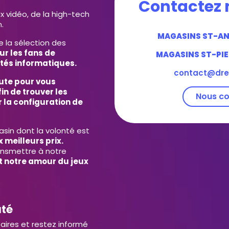
Contactez 
ux vidéo, de la high-tech
.
MAGASINS ST-A
e la sélection des
ur les fans de
MAGASINS ST-PIE
tés informatiques.
contact@dre
ute pour vous
in de trouver les
Nous co
 la configuration de
in dont la volonté est
 meilleurs prix.
ansmettre à notre
et notre amour du jeux
uté
aires et restez informé