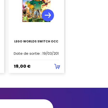
LEGO WORLDS SWITCH OCC
DEMON SLAYER KIME
YAIBA PS4 OC
6
Date de sortie
:
19/03/2018
Date de sortie
:
29/
19,00 €
42,90 €