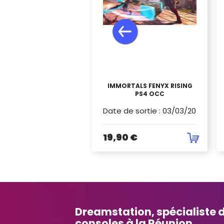
IMMORTALS FENYX RISING
PS4 OCC
Date de sortie
:
03/03/2021
19,90 €
Dreamstation, spécialiste d
consoles à la Réunion