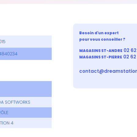
Besoin d'un expert
pour vous conseiller ?
015
02 62 
MAGASINS ST-ANDRE
4840234
02 62
MAGASINS ST-PIERRE
contact@dreamstation
DA SOFTWORKS
RÔLE
TION 4