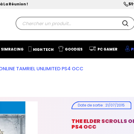
St
à La Réunion !
SIMRACING
GOODIES
PC GAMER
P
HIGH TECH
ONLINE TAMRIEL UNLIMITED PS4 OCC
Date de sortie
:
21/07/2015
THE ELDER SCROLLS O
PS4 OCC