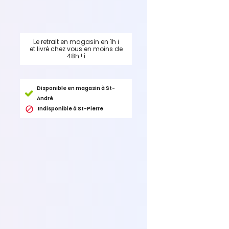
Le retrait en magasin en 1h
ℹ
et livré chez vous en moins de
48h !
ℹ
Disponible en magasin à St-
André

Indisponible à St-Pierre