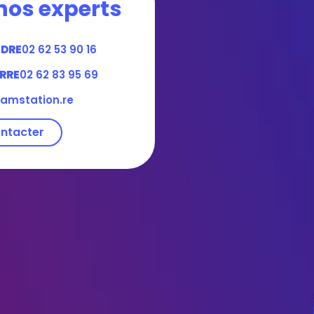
nos experts
NDRE
02 62 53 90 16
RRE
02 62 83 95 69
amstation.re
ntacter