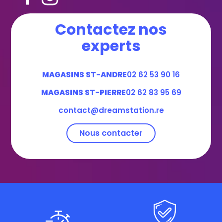
Contactez nos
experts
MAGASINS ST-ANDRE
02 62 53 90 16
MAGASINS ST-PIERRE
02 62 83 95 69
contact@dreamstation.re
Nous contacter