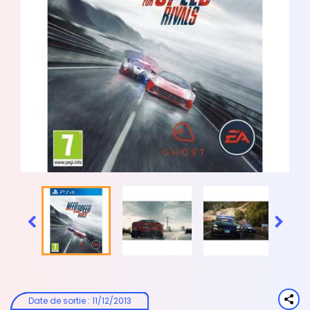


Date de sortie
:
11/12/2013