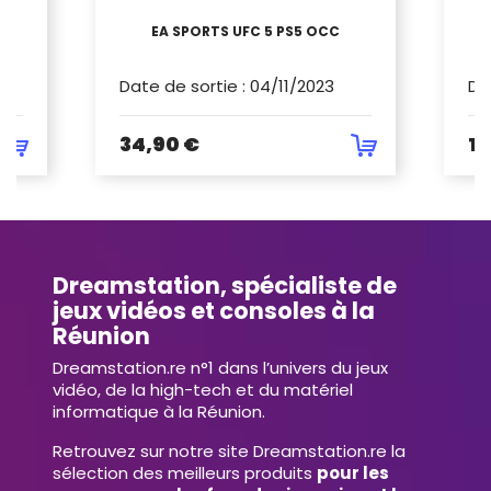
1TO
EA SPORTS UFC 5 PS5 OCC
H
Date de sortie
:
04/11/2023
Da
34,90 €
14
Dreamstation, spécialiste de
jeux vidéos et consoles à la
Réunion
Dreamstation.re n°1 dans l’univers du jeux
vidéo, de la high-tech et du matériel
informatique à la Réunion.
Retrouvez sur notre site Dreamstation.re la
sélection des meilleurs produits
pour les