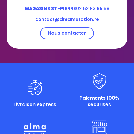
MAGASINS ST-PIERRE
02 62 83 95 69
contact@dreamstation.re
Nous contacter
Paiements 100%
Livraison express
sécurisés