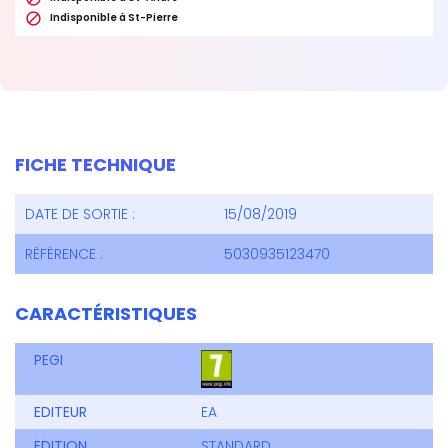

Indisponible à St-Pierre
FICHE TECHNIQUE
DATE DE SORTIE :
15/08/2019
RÉFÉRENCE :
5030935123470
CARACTÉRISTIQUES
PEGI
EDITEUR
EA
EDITION
STANDARD