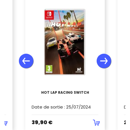
T
HOT LAP RACING SWITCH
Date de sortie
:
25/07/2024
Da
39,90 €
22