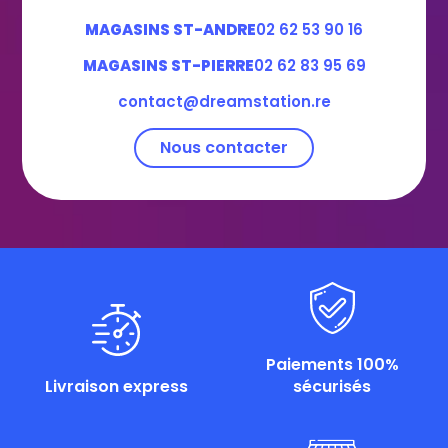
MAGASINS ST-ANDRE
02 62 53 90 16
MAGASINS ST-PIERRE
02 62 83 95 69
contact@dreamstation.re
Nous contacter
Paiements 100%
Livraison express
sécurisés