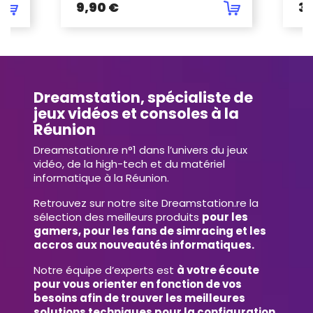
9,90 €
34
Dreamstation, spécialiste de
jeux vidéos et consoles à la
Réunion
Dreamstation.re n°1 dans l’univers du jeux
vidéo, de la high-tech et du matériel
informatique à la Réunion.
Retrouvez sur notre site Dreamstation.re la
sélection des meilleurs produits
pour les
gamers, pour les fans de simracing et les
accros aux nouveautés informatiques.
Notre équipe d’experts est
à votre écoute
pour vous orienter en fonction de vos
besoins afin de trouver les meilleures
solutions techniques pour la configuration