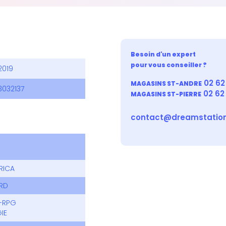
Besoin d'un expert
pour vous conseiller ?
2019
02 62 
MAGASINS ST-ANDRE
3032137
02 62
MAGASINS ST-PIERRE
contact@dreamstation
RICA
RD
-RPG
IE