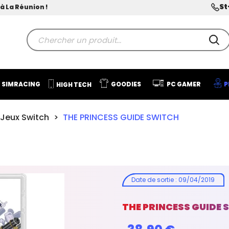
St
à La Réunion !
SIMRACING
GOODIES
PC GAMER
P
HIGH TECH
Jeux Switch
THE PRINCESS GUIDE SWITCH
Date de sortie
:
09/04/2019
THE PRINCESS GUIDE