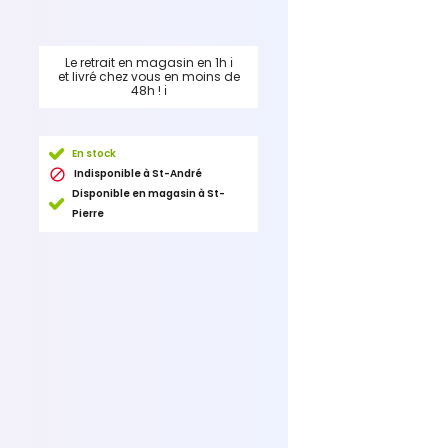
Le retrait en magasin en 1h
ℹ
et livré chez vous en moins de
48h !
ℹ
En stock

Indisponible à St-André
Disponible en magasin à St-
Pierre