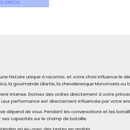
DO SWITCH
ne histoire unique à raconter, et votre choix influence le d
ica, la gourmande Liliartie, la chevaleresque Monomaria ou l
enir intense. Donnez des ordres directement à votre princess
. Leur performance est directement influencée par votre e
se dépend de vous. Pendant les conversations et les bataille
 ses capacités sur le champ de bataille.
iginales en jeu avec des textes en anglais.