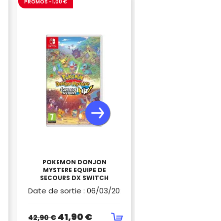
PROMOS -1,00 €
POKEMON DONJON
URE DELUXE EDITION SWITCH
SHANTAE HALF GENI
MYSTERE EQUIPE DE
ULTIMATE SWIT
SECOURS DX SWITCH
Date de sortie
:
06/03/2020
25
Date de sortie
:
08
41,90 €
39,90 €
42,90 €