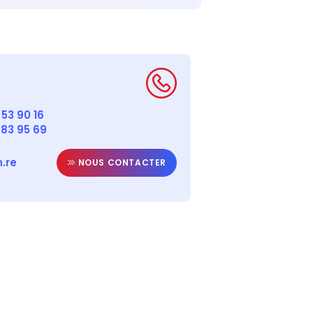
53 90 16
 83 95 69
.re
NOUS CONTACTER