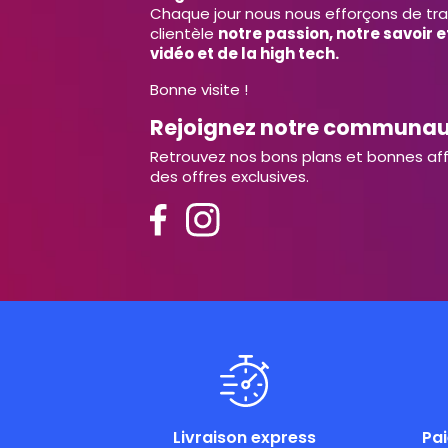
Chaque jour nous nous efforçons de tr
clientèle
notre passion, notre savoir 
vidéo et de la high tech.
Bonne visite !
Rejoignez notre communa
Retrouvez nos bons plans et bonnes aff
des offres exclusives.
Livraison express
Pa