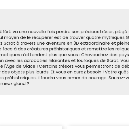
référé va une nouvelle fois perdre son précieux trésor, pié
l moyen de le récupérer est de trouver quatre mythiques Gl
z Scrat à travers une aventure en 3D extraordinaire et plei
e face à des créatures préhistoriques et remettre les relique
ématiques n'attendent plus que vous : Chevauchez des geyser
ion avec les acrobaties hilarantes et loufoques de Scrat. V
e l'Âge de Glace !
Certains trésors vous permettront de dé
es objets plus lourds. Et vous en aurez besoin ! Votre quêt
ss préhistoriques, il faudra vous armer de courage.
Saurez-v
fameux gland ?