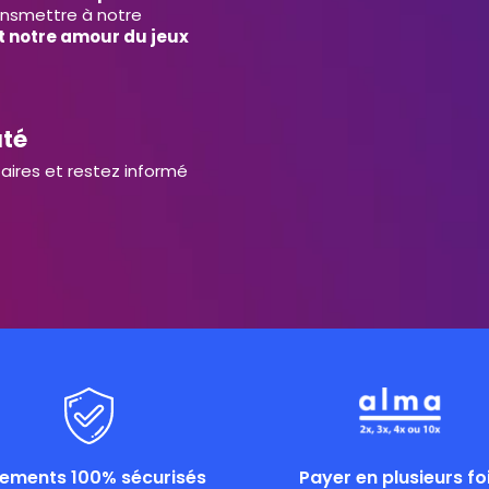
ansmettre à notre
et notre amour du jeux
uté
aires et restez informé
iements 100% sécurisés
Payer en plusieurs fo