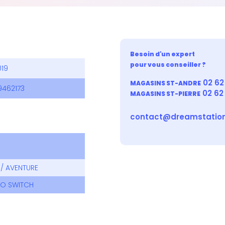
Besoin d'un expert
pour vous conseiller ?
019
02 62 
MAGASINS ST-ANDRE
9462173
02 62
MAGASINS ST-PIERRE
contact@dreamstation
/ AVENTURE
DO SWITCH