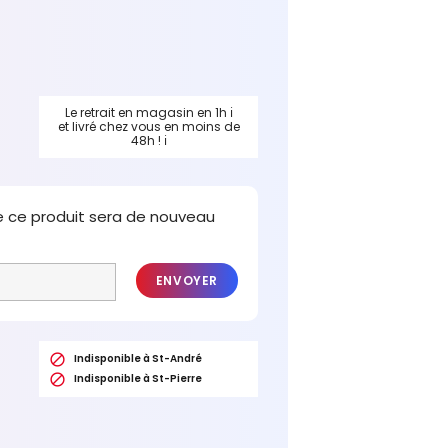
Le retrait en magasin en 1h
ℹ
et livré chez vous en moins de
48h !
ℹ
e ce produit sera de nouveau
ENVOYER

Indisponible à St-André

Indisponible à St-Pierre