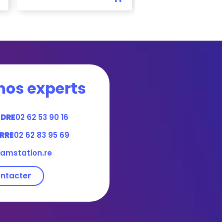
nos experts
NDRE
02 62 53 90 16
RRE
02 62 83 95 69
amstation.re
ntacter