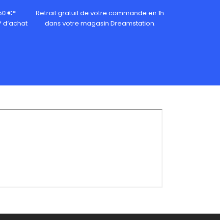
 50 €*
Retrait gratuit de votre commande en 1h
* d’achat
dans votre magasin Dreamstation.