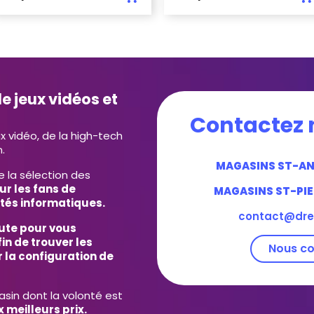
e jeux vidéos et
Contactez 
ux vidéo, de la high-tech
.
MAGASINS ST-A
e la sélection des
ur les fans de
MAGASINS ST-PIE
tés informatiques.
contact@dre
ute pour vous
in de trouver les
Nous co
 la configuration de
in dont la volonté est
 meilleurs prix.