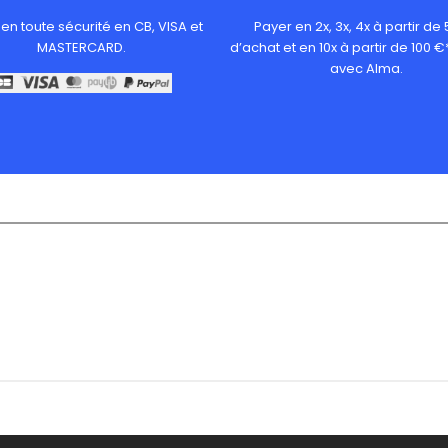
en toute sécurité en CB, VISA et
Payer en 2x, 3x, 4x à partir de
MASTERCARD.
d’achat et en 10x à partir de 100 €
avec Alma.