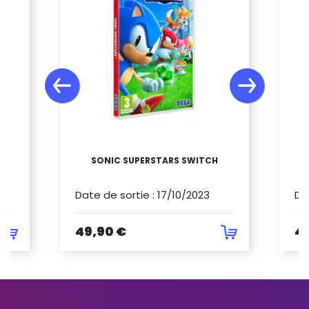
LS
SONIC SUPERSTARS SWITCH
Date de sortie
:
17/10/2023
Da
49,90 €
4