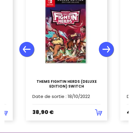
THEMS FIGHTIN HERDS (DELUXE
EDITION) SWITCH
Date de sortie
:
18/10/2022
Da
38,90 €
4