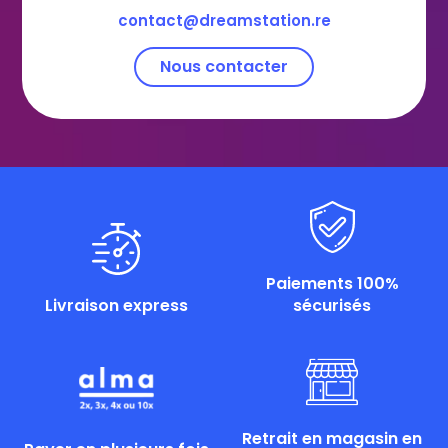
contact@dreamstation.re
Nous contacter
Paiements 100%
Livraison express
sécurisés
Retrait en magasin en