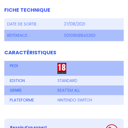
FICHE TECHNIQUE
DATE DE SORTIE :
27/08/2021
RÉFÉRENCE :
0010958843260
CARACTÉRISTIQUES
PEGI
EDITION
STANDARD
GENRE
BEAT'EM ALL
PLATEFORME
NINTENDO SWITCH
Besoin d'un expert