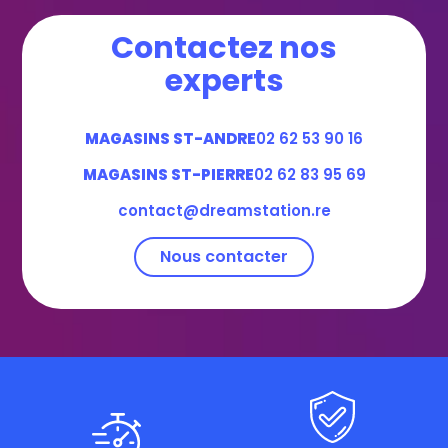
Contactez nos
experts
MAGASINS ST-ANDRE
02 62 53 90 16
MAGASINS ST-PIERRE
02 62 83 95 69
contact@dreamstation.re
Nous contacter