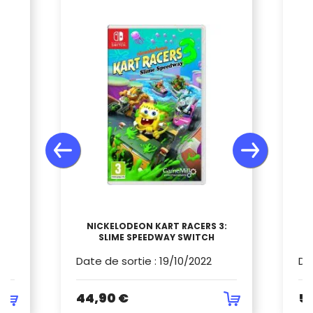
NICKELODEON KART RACERS 3:
SLIME SPEEDWAY SWITCH
Date de sortie
:
19/10/2022
Da
44,90 €
5