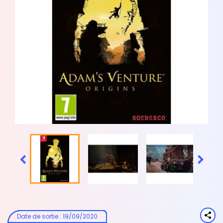


Date de sortie
:
19/09/2020