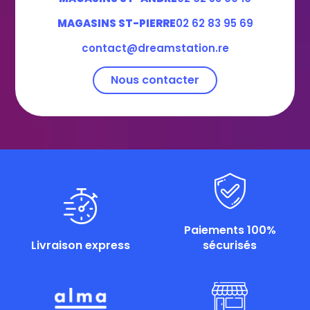
MAGASINS ST-PIERRE
02 62 83 95 69
contact@dreamstation.re
Nous contacter
Paiements 100%
Livraison express
sécurisés