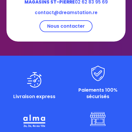
MAGASINS ST-PIERRE
02 62 83 95 69
contact@dreamstation.re
Nous contacter
Paiements 100%
Livraison express
sécurisés