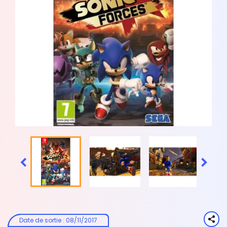


Date de sortie
:
08/11/2017