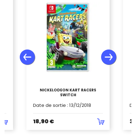
NICKELODEON KART RACERS
SWITCH
Date de sortie
:
13/12/2018
Da
18,90 €
36