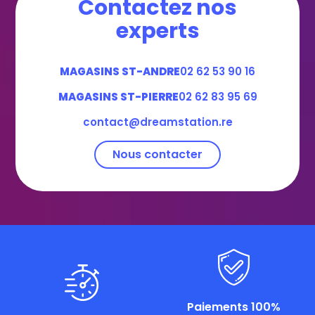
Contactez nos
experts
MAGASINS ST-ANDRE
02 62 53 90 16
MAGASINS ST-PIERRE
02 62 83 95 69
contact@dreamstation.re
Nous contacter
Paiements 100%