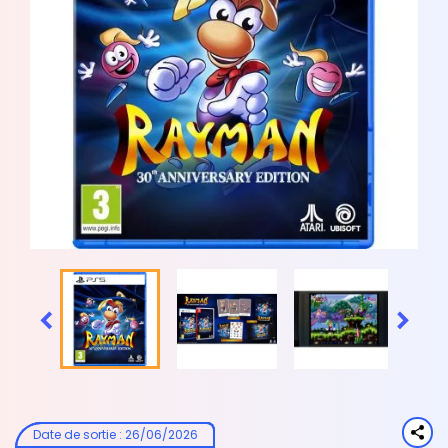


Date de sortie
:
26/06/2026