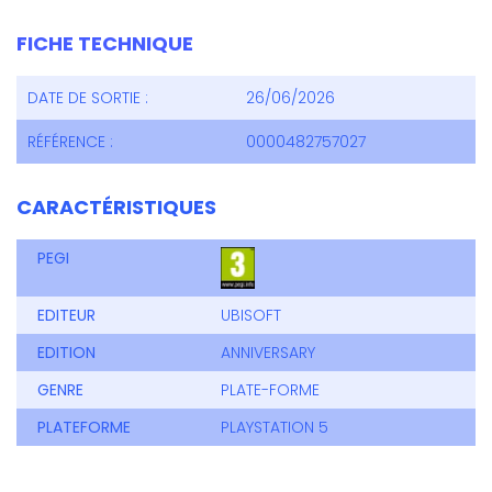
FICHE TECHNIQUE
DATE DE SORTIE :
26/06/2026
RÉFÉRENCE :
0000482757027
CARACTÉRISTIQUES
PEGI
EDITEUR
UBISOFT
EDITION
ANNIVERSARY
GENRE
PLATE-FORME
PLATEFORME
PLAYSTATION 5