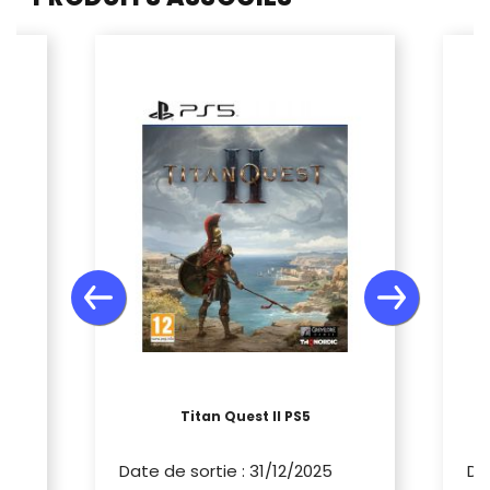
Titan Quest II PS5
Date de sortie
:
31/12/2025
Da