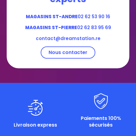
MAGASINS ST-ANDRE
02 62 53 90 16
MAGASINS ST-PIERRE
02 62 83 95 69
contact@dreamstation.re
Nous contacter
Paiements 100%
Livraison express
sécurisés