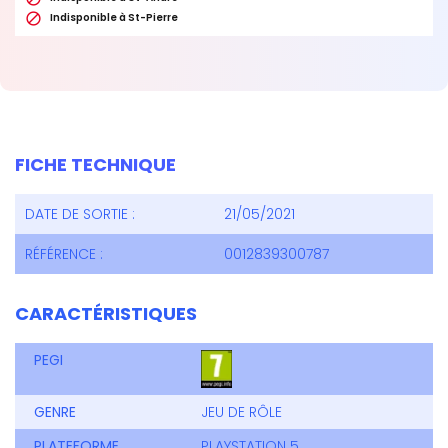

Indisponible à St-Pierre
FICHE TECHNIQUE
DATE DE SORTIE :
21/05/2021
RÉFÉRENCE :
0012839300787
CARACTÉRISTIQUES
PEGI
GENRE
JEU DE RÔLE
PLATEFORME
PLAYSTATION 5