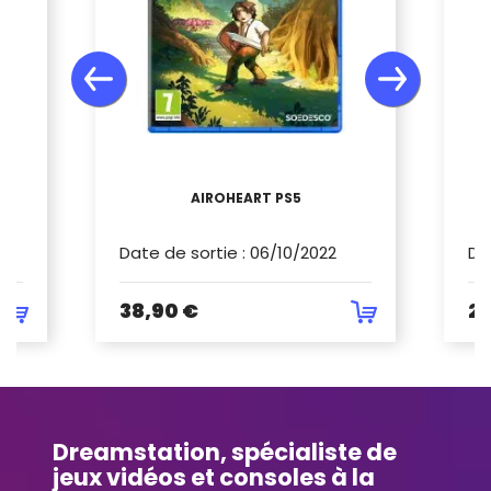
AIROHEART PS5
R
Date de sortie
:
06/10/2022
Da
38,90 €
29
Dreamstation, spécialiste de
jeux vidéos et consoles à la