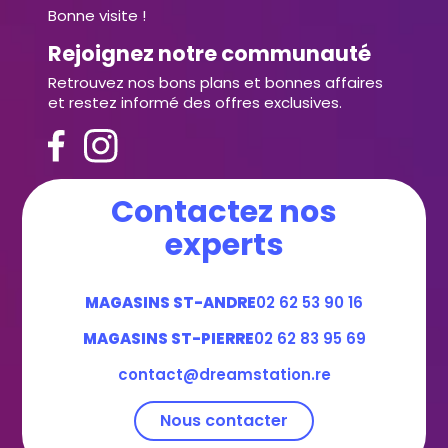
Bonne visite !
Rejoignez notre communauté
Retrouvez nos bons plans et bonnes affaires
et restez informé des offres exclusives.
Contactez nos
experts
MAGASINS ST-ANDRE
02 62 53 90 16
MAGASINS ST-PIERRE
02 62 83 95 69
contact@dreamstation.re
Nous contacter