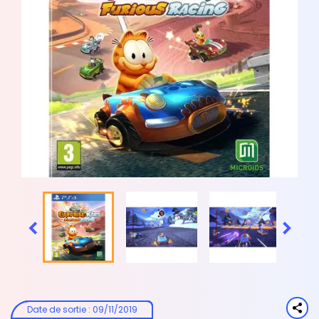


Date de sortie
:
09/11/2019