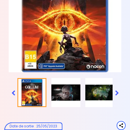


Date de sortie
:
25/05/2023