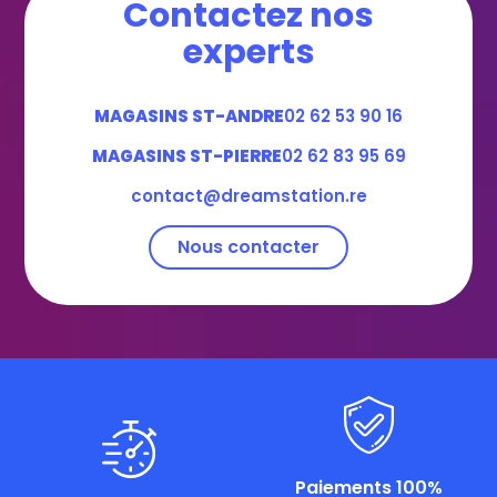
Contactez nos
experts
MAGASINS ST-ANDRE
02 62 53 90 16
MAGASINS ST-PIERRE
02 62 83 95 69
contact@dreamstation.re
Nous contacter
Paiements 100%