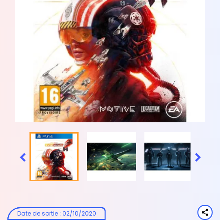


Date de sortie
:
02/10/2020