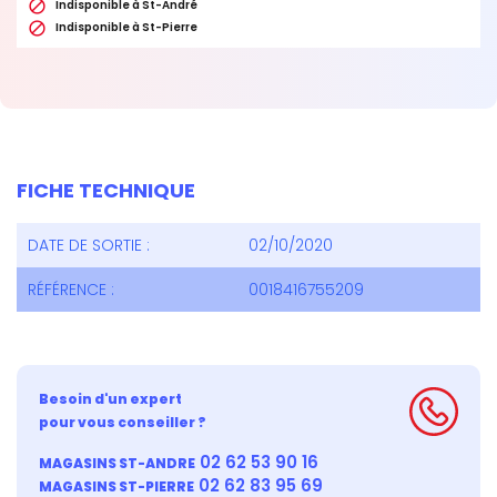

Indisponible à St-André

Indisponible à St-Pierre
FICHE TECHNIQUE
DATE DE SORTIE :
02/10/2020
RÉFÉRENCE :
0018416755209
Besoin d'un expert
pour vous conseiller ?
02 62 53 90 16
MAGASINS ST-ANDRE
02 62 83 95 69
MAGASINS ST-PIERRE