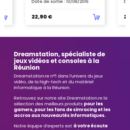
Date de sortie
:
10/08/2016
Da
22,90 €
26
Dreamstation, spécialiste de
jeux vidéos et consoles à la
Réunion
Dreamstation.re n°1 dans l’univers du jeux
vidéo, de la high-tech et du matériel
informatique à la Réunion.
Retrouvez sur notre site Dreamstation.re la
sélection des meilleurs produits
pour les
gamers, pour les fans de simracing et les
accros aux nouveautés informatiques.
Notre équipe d’experts est
à votre écoute