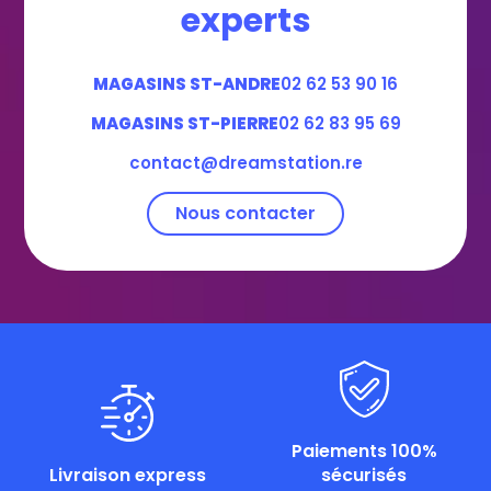
experts
MAGASINS ST-ANDRE
02 62 53 90 16
MAGASINS ST-PIERRE
02 62 83 95 69
contact@dreamstation.re
Nous contacter
Paiements 100%
Livraison express
sécurisés