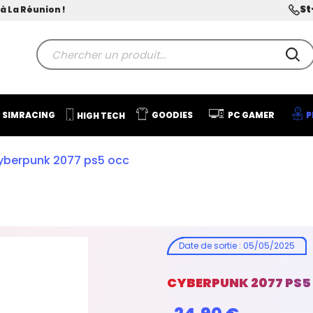
St
à La Réunion !
SIMRACING
GOODIES
PC GAMER
P
HIGH TECH
yberpunk 2077 ps5 occ
Date de sortie
:
05/05/2025
CYBERPUNK 2077 PS5