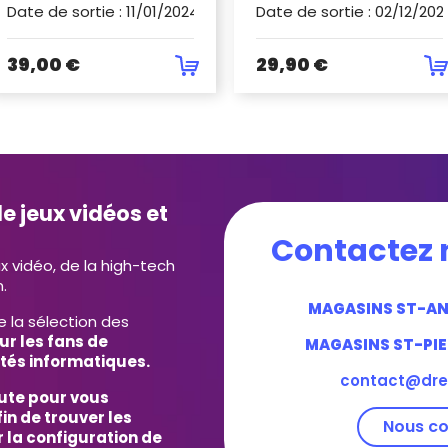
Date de sortie
:
11/01/2024
Date de sortie
:
02/12/202
39,00 €
29,90 €
e jeux vidéos et
Contactez 
ux vidéo, de la high-tech
.
MAGASINS ST-A
e la sélection des
ur les fans de
MAGASINS ST-PIE
tés informatiques.
contact@dre
ute pour vous
in de trouver les
Nous co
 la configuration de