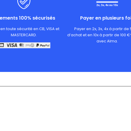
iements 100% sécurisés
Payer en plusieurs fo
en toute sécurité en CB, VISA et
Payer en 2x, 3x, 4x à partir de
MASTERCARD.
d’achat et en 10x à partir de 100 €
avec Alma.