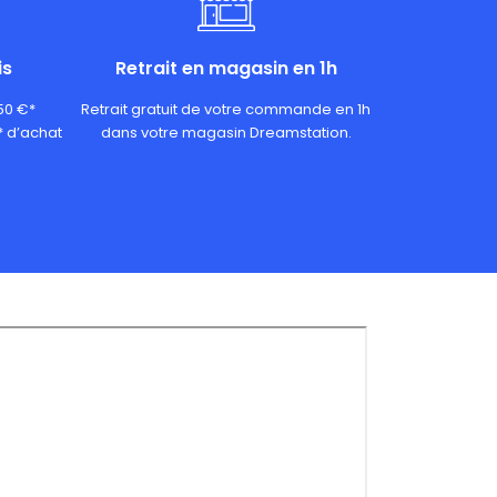
is
Retrait en magasin en 1h
 50 €*
Retrait gratuit de votre commande en 1h
* d’achat
dans votre magasin Dreamstation.