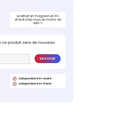
Le retrait en magasin en 1h
ℹ
et livré chez vous en moins de
48h !
ℹ
e ce produit sera de nouveau
ENVOYER

Indisponible à St-André

Indisponible à St-Pierre