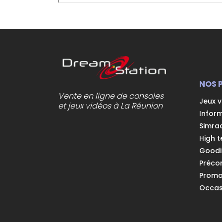
NOS 
Vente en ligne de consoles
Jeux 
et jeux vidéos à La Réunion
Infor
Simra
High t
Goodi
Préc
Prom
Occas