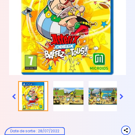


Date de sortie
:
28/07/2022