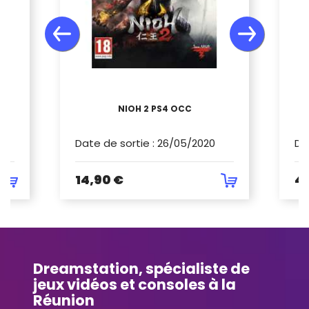
CC
NIOH 2 PS4 OCC
M
Date de sortie
:
26/05/2020
Da
14,90 €
41
Dreamstation, spécialiste de
jeux vidéos et consoles à la
Réunion