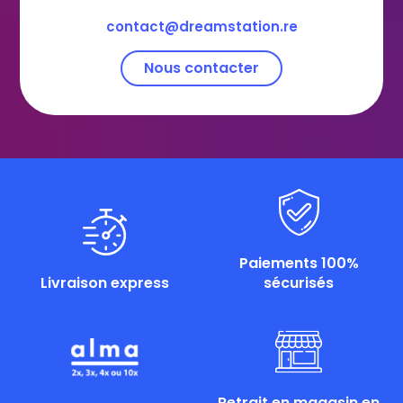
contact@dreamstation.re
Nous contacter
Paiements 100%
Livraison express
sécurisés
Retrait en magasin en