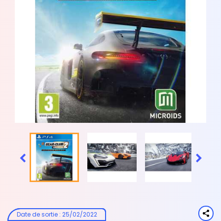


Date de sortie
:
25/02/2022