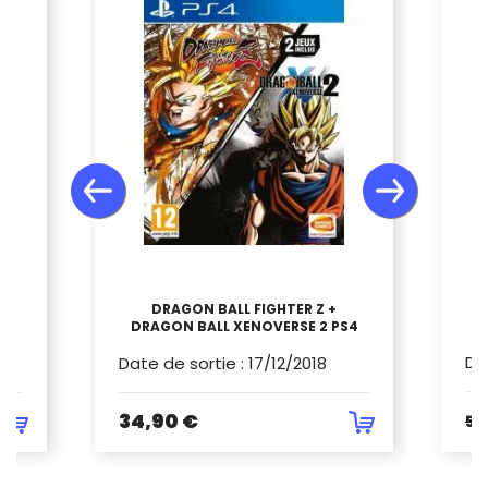
S4
DRAGON BALL FIGHTER Z +
DRAGON BALL XENOVERSE 2 PS4
Da
Date de sortie
:
17/12/2018
34,90 €
59