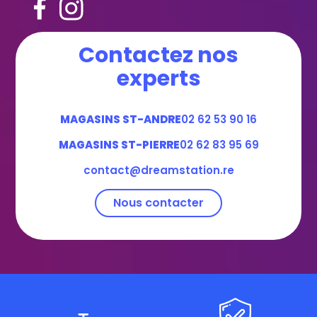
Contactez nos
experts
MAGASINS ST-ANDRE
02 62 53 90 16
MAGASINS ST-PIERRE
02 62 83 95 69
contact@dreamstation.re
Nous contacter