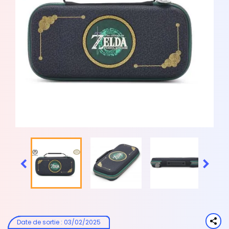


Date de sortie
:
03/02/2025