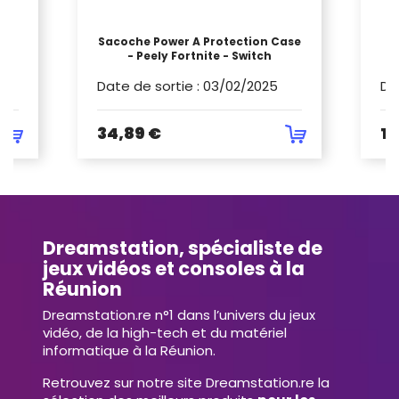
Sacoche Power A Protection Case
- Peely Fortnite - Switch
Date de sortie
:
03/02/2025
Da
34,89 €
19
Dreamstation, spécialiste de
jeux vidéos et consoles à la
Réunion
Dreamstation.re n°1 dans l’univers du jeux
vidéo, de la high-tech et du matériel
informatique à la Réunion.
Retrouvez sur notre site Dreamstation.re la