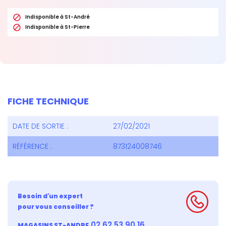

Indisponible à St-André

Indisponible à St-Pierre
FICHE TECHNIQUE
DATE DE SORTIE :
27/02/2021
RÉFÉRENCE :
873124008746
Besoin d'un expert
pour vous conseiller ?
02 62 53 90 16
MAGASINS ST-ANDRE