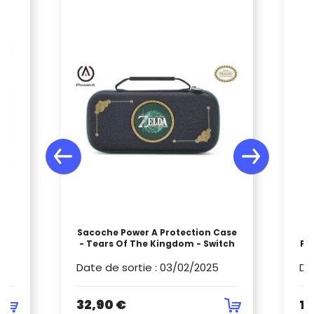
EO
Sacoche Power A Protection Case
C
- Tears Of The Kingdom - Switch
PO
Date de sortie
:
03/02/2025
Da
32,90 €
19