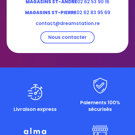
MAGASINS ST-ANDRE
02 62 53 90 16
MAGASINS ST-PIERRE
02 62 83 95 69
contact@dreamstation.re
Nous contacter
Paiements 100%
Livraison express
sécurisés