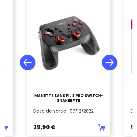
MANETTE SANS FIL S PRO SWITCH-
 2
SNAKEBYTE
C
Date de sortie
:
07/12/2022
Da
39,90 €
5