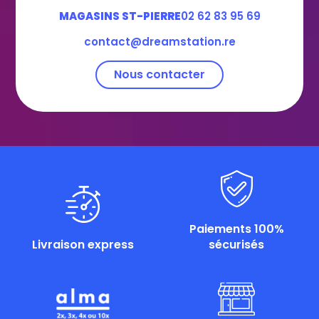
MAGASINS ST-PIERRE
02 62 83 95 69
contact@dreamstation.re
Nous contacter
Paiements 100%
Livraison express
sécurisés