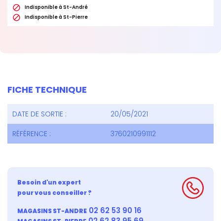

Indisponible à St-André

Indisponible à St-Pierre
FICHE TECHNIQUE
DATE DE SORTIE :
20/05/2021
RÉFÉRENCE :
3760210991112
Besoin d'un expert
pour vous conseiller ?
02 62 53 90 16
MAGASINS ST-ANDRE
02 62 83 95 69