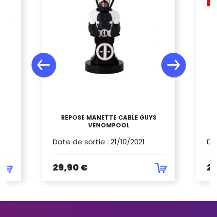
UR
REPOSE MANETTE CABLE GUYS
VENOMPOOL
Date de sortie
:
21/10/2021
Da
29,90 €
29