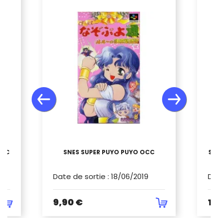
OCC
SNES SUPER PUYO PUYO OCC
SU
Date de sortie
:
18/06/2019
Da
9,90 €
19