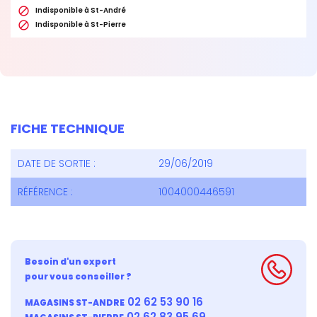

Indisponible à St-André

Indisponible à St-Pierre
FICHE TECHNIQUE
DATE DE SORTIE :
29/06/2019
RÉFÉRENCE :
1004000446591
Besoin d'un expert
pour vous conseiller ?
02 62 53 90 16
MAGASINS ST-ANDRE
02 62 83 95 69