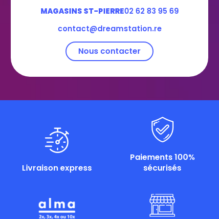
MAGASINS ST-PIERRE
02 62 83 95 69
contact@dreamstation.re
Nous contacter
Paiements 100%
Livraison express
sécurisés