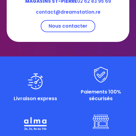
MAGASINS ST-PIERRE
02 62 83 95 69
contact@dreamstation.re
Nous contacter
Paiements 100%
Livraison express
sécurisés