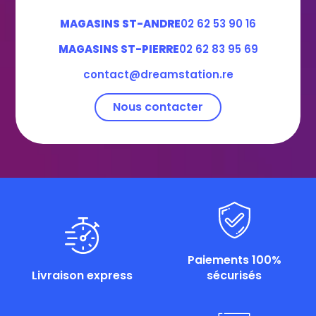
MAGASINS ST-ANDRE
02 62 53 90 16
MAGASINS ST-PIERRE
02 62 83 95 69
contact@dreamstation.re
Nous contacter
Paiements 100%
Livraison express
sécurisés