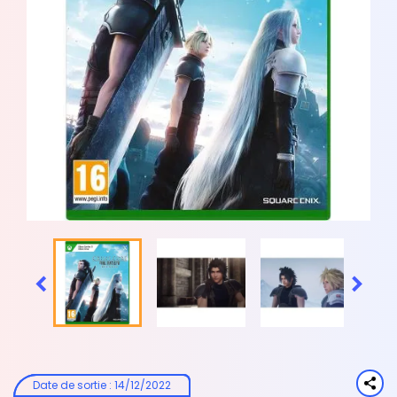


Date de sortie
:
14/12/2022