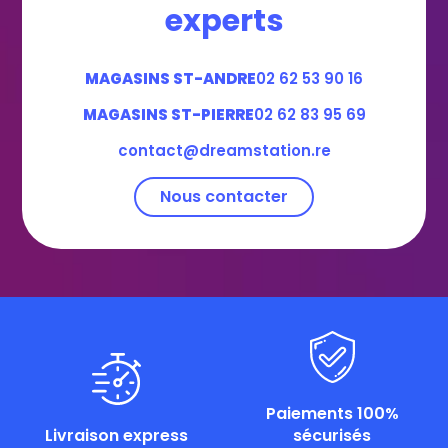
experts
MAGASINS ST-ANDRE
02 62 53 90 16
MAGASINS ST-PIERRE
02 62 83 95 69
contact@dreamstation.re
Nous contacter
Paiements 100%
Livraison express
sécurisés