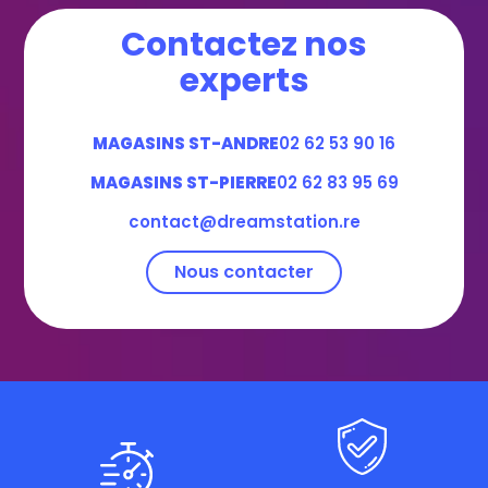
Contactez nos
experts
MAGASINS ST-ANDRE
02 62 53 90 16
MAGASINS ST-PIERRE
02 62 83 95 69
contact@dreamstation.re
Nous contacter