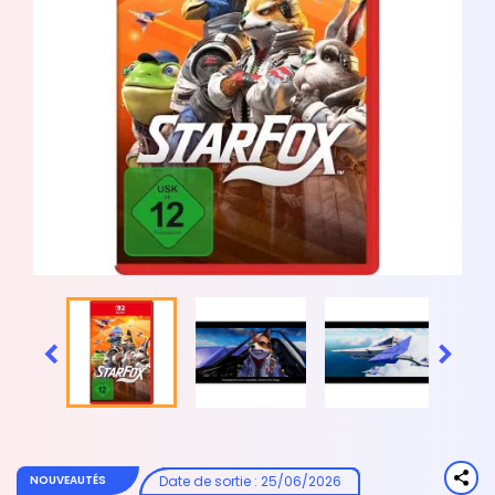


Date de sortie
:
25/06/2026
NOUVEAUTÉS