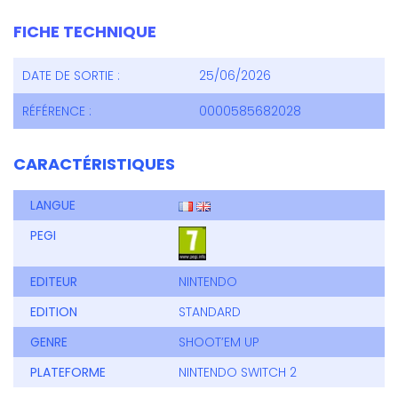
FICHE TECHNIQUE
DATE DE SORTIE :
25/06/2026
RÉFÉRENCE :
0000585682028
CARACTÉRISTIQUES
LANGUE
PEGI
EDITEUR
NINTENDO
EDITION
STANDARD
GENRE
SHOOT’EM UP
PLATEFORME
NINTENDO SWITCH 2