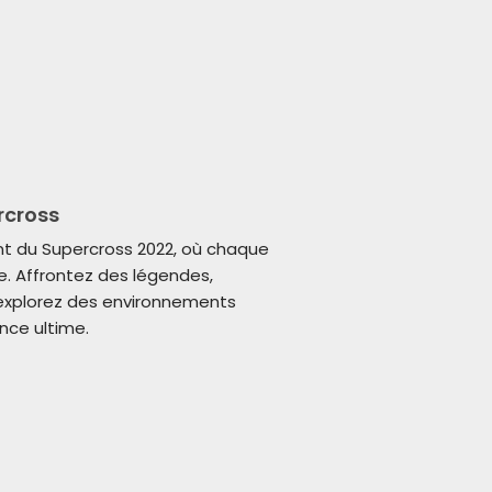
rcross
ant du Supercross 2022, où chaque
e. Affrontez des légendes,
 explorez des environnements
ence ultime.