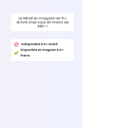
Le retrait en magasin en 1h
ℹ
et livré chez vous en moins de
48h !
ℹ

Indisponible à St-André
Disponible en magasin à St-
Pierre