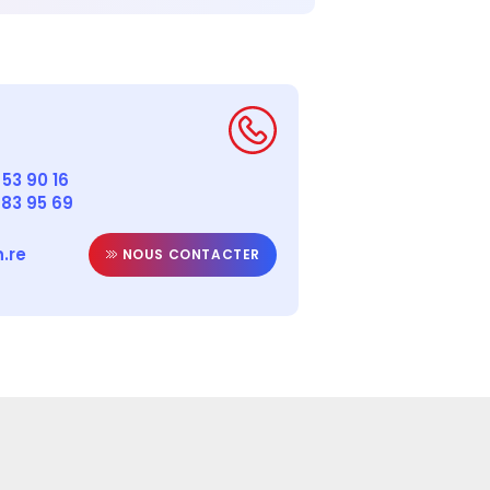
53 90 16
 83 95 69
.re
NOUS CONTACTER