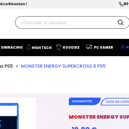
St
à La Réunion !
SIMRACING
GOODIES
PC GAMER
P
HIGH TECH
ux PS5
MONSTER ENERGY SUPERCROSS 6 PS5
Date de sorti
NOUVEAUTÉS
MONSTER ENERGY SUP