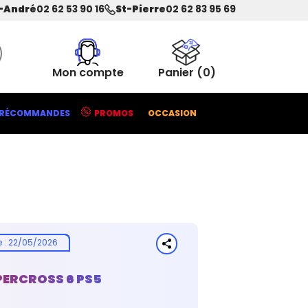
-André
02 62 53 90 16
St-Pierre
02 62 83 95 69
Mon compte
Panier
(0)
RÉCOMMANDES
PROMOS
OCCASION
e
:
22/05/2026
ERCROSS 6 PS5